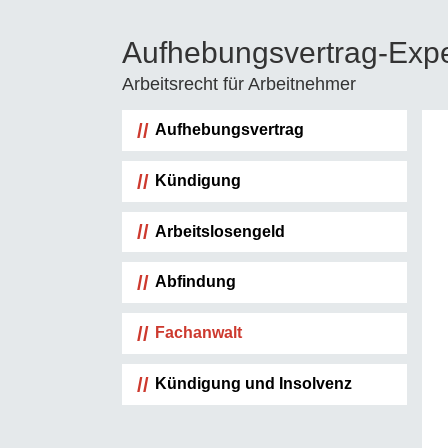
Skip
Zur
Zur
to
Hauptsidebar
Fußzeile
Aufhebungsvertrag-Expe
main
springen
springen
Arbeitsrecht für Arbeitnehmer
content
Haupt-
Aufhebungsvertrag
Sidebar
Kündigung
Arbeitslosengeld
Abfindung
Fachanwalt
Kündigung und Insolvenz