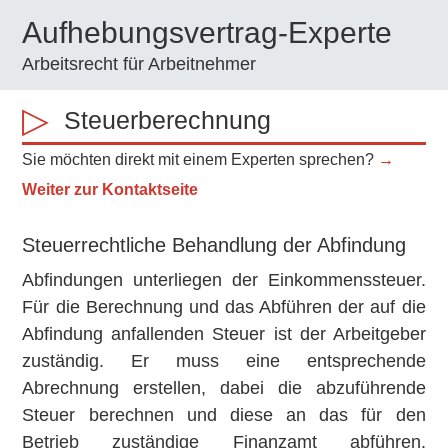
Skip
Zur
Zur
Aufhebungsvertrag-Experte
to
Hauptsidebar
Fußzeile
Arbeitsrecht für Arbeitnehmer
main
springen
springen
content
Steuerberechnung
Sie möchten direkt mit einem Experten sprechen?
→
Weiter zur Kontaktseite
Steuerrechtliche Behandlung der Abfindung
Abfindungen unterliegen der Einkommenssteuer.
Für die Berechnung und das Abführen der auf die
Abfindung anfallenden Steuer ist der Arbeitgeber
zuständig. Er muss eine entsprechende
Abrechnung erstellen, dabei die abzuführende
Steuer berechnen und diese an das für den
Betrieb zuständige Finanzamt abführen.