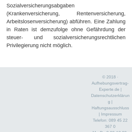
Sozialversicherungsabgaben
(Krankenversicherung, Rentenversicherung,
Arbeitslosenversicherung) abführen. Eine Zahlung
in Raten ist demzufolge ohne Gefährdung der
steuer- und sozialversicherungsrechtlichen
Privilegierung nicht möglich.
Haupt-
Footer
Sidebar
© 2018 ·
Aufhebungsvertrag-
Experte.de |
Datenschutzerklärun
g
|
Haftungsausschluss
|
Impressum
Telefon:
089 45 22
367 0